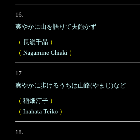
16.
爽やかに山を語りて夫飽かず
（
長嶺千晶
）
（
Nagamine Chiaki
）
17.
爽やかに歩けるうちは山路(やまじ)など
（
稲畑汀子
）
（
Inahata Teiko
）
18.