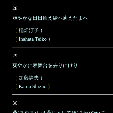
28.
爽やかな日日癒え給へ癒えたまへ
（
稲畑汀子
）
（
Inahata Teiko
）
29.
爽やかに表舞台を去りにけり
（
加藤静夫
）
（
Katou Shizuo
）
30.
過(あやま)ちは過ちとして爽(さわ)やかに