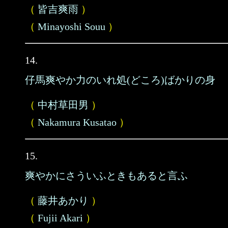
（
皆吉爽雨
）
（
Minayoshi Souu
）
14.
仔馬爽やか力のいれ処(どころ)ばかりの身
（
中村草田男
）
（
Nakamura Kusatao
）
15.
爽やかにさういふときもあると言ふ
（
藤井あかり
）
（
Fujii Akari
）