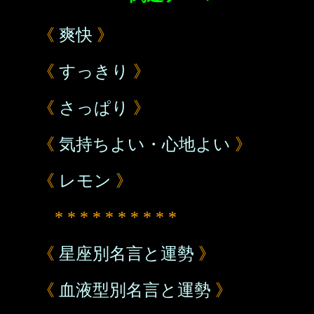
《
爽快
》
《
すっきり
》
《
さっぱり
》
《
気持ちよい・心地よい
》
《
レモン
》
* * * * * * * * * *
《
星座別名言と運勢
》
《
血液型別名言と運勢
》