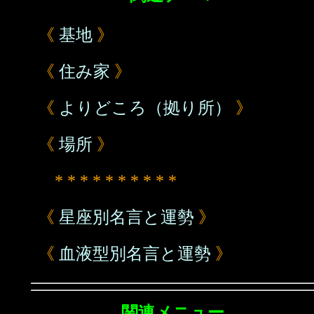
《
基地
》
《
住み家
》
《
よりどころ（拠り所）
》
《
場所
》
* * * * * * * * * *
《
星座別名言と運勢
》
《
血液型別名言と運勢
》
関連メニュー