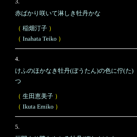
3.
赤ばかり咲いて淋しき牡丹かな
（
稲畑汀子
）
（
Inahata Teiko
）
4.
けふのほかなき牡丹(ぼうたん)の色に佇(た)
つ
（
生田恵美子
）
（
Ikuta Emiko
）
5.