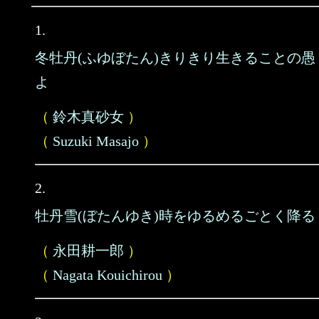
1.
冬牡丹(ふゆぼたん)きりきり生きることの愚
よ
（
鈴木真砂女
）
（
Suzuki Masajo
）
2.
牡丹雪(ぼたんゆき)時をゆるめるごとく降る
（
永田耕一郎
）
（
Nagata Kouichirou
）