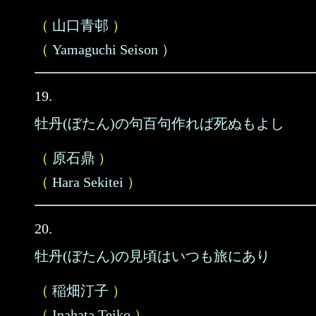
（
山口青邨
）
（
Yamaguchi Seison
）
19.
牡丹(ぼたん)の句百句作れば死ぬもよし
（
原石鼎
）
（
Hara Sekitei
）
20.
牡丹(ぼたん)の見頃はいつも旅にあり
（
稲畑汀子
）
（
Inahata Teiko
）