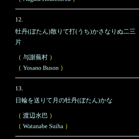
12.
牡丹(ぼたん)散りて打(うち)かさなりぬ二三
片
（
与謝蕪村
）
（
Yosano Buson
）
13.
日輪を送りて月の牡丹(ぼたん)かな
（
渡辺水巴
）
（
Watanabe Suiha
）