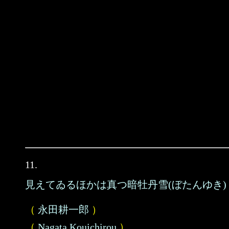
11.
見えてゐるほかは真つ暗牡丹雪(ぼたんゆき)
（
永田耕一郎
）
（
Nagata Kouichirou
）