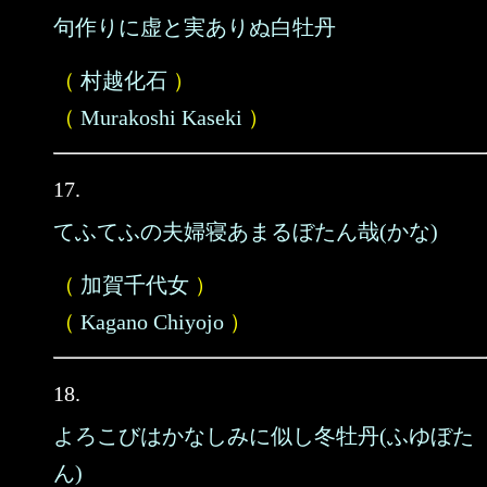
句作りに虚と実ありぬ白牡丹
（
村越化石
）
（
Murakoshi Kaseki
）
17.
てふてふの夫婦寝あまるぼたん哉(かな)
（
加賀千代女
）
（
Kagano Chiyojo
）
18.
よろこびはかなしみに似し冬牡丹(ふゆぼた
ん)