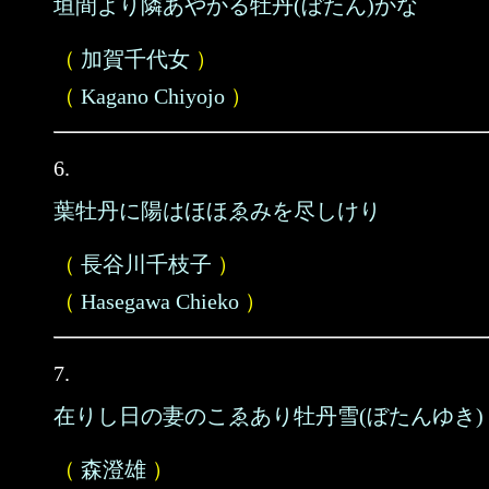
垣間より隣あやかる牡丹(ぼたん)かな
（
加賀千代女
）
（
Kagano Chiyojo
）
6.
葉牡丹に陽はほほゑみを尽しけり
（
長谷川千枝子
）
（
Hasegawa Chieko
）
7.
在りし日の妻のこゑあり牡丹雪(ぼたんゆき)
（
森澄雄
）