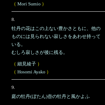
（
Mori Sumio
）
8.
牡丹の花はこの上ない豊かさともに、他の
ものには見られない寂しさをあわせ持って
いる。
むしろ寂しさが後に残る。
（
細見綾子
）
（
Hosomi Ayako
）
9.
庭の牡丹(ぼたん)壺の牡丹と風かよふ