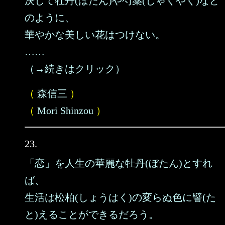
決して牡丹(ぼたん)や芍薬(しゃくやく)など
のように、
華やかな美しい花はつけない。
……
（→続きはクリック）
（
森信三
）
（
Mori Shinzou
）
23.
「恋」を人生の華麗な牡丹(ぼたん)とすれ
ば、
生活は松柏(しょうはく)の変らぬ色に譬(た
と)えることができるだろう。