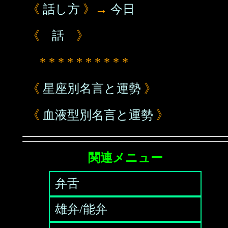
《
話し方
》→
今日
《
話
》
* * * * * * * * * *
《
星座別名言と運勢
》
《
血液型別名言と運勢
》
関連メニュー
弁舌
雄弁/能弁