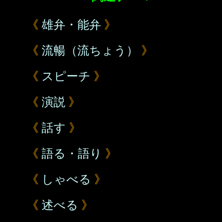
《
雄弁・能弁
》
《
流暢（流ちょう）
》
《
スピーチ
》
《
演説
》
《
話す
》
《
語る・語り
》
《
しゃべる
》
《
述べる
》