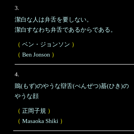
3.
潔白な人は弁舌を要しない。
潔白すなわち弁舌であるからである。
（
ベン・ジョンソン
）
（
Ben Jonson
）
4.
鵙(もず)のやうな辯舌(べんぜつ)蟇(ひき)の
やうな顔
（
正岡子規
）
（
Masaoka Shiki
）