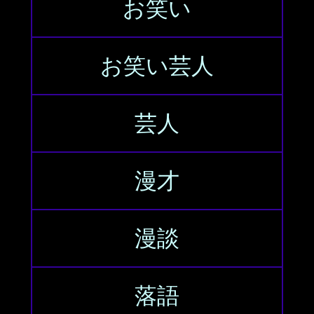
お笑い
お笑い芸人
芸人
漫才
漫談
落語