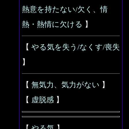
熱意を持たない/欠く、情
熱・熱情に欠ける
】
【
やる気を失う/なくす/喪失
】
【
無気力、気力がない
】
【
虚脱感
】
【
やる気
】