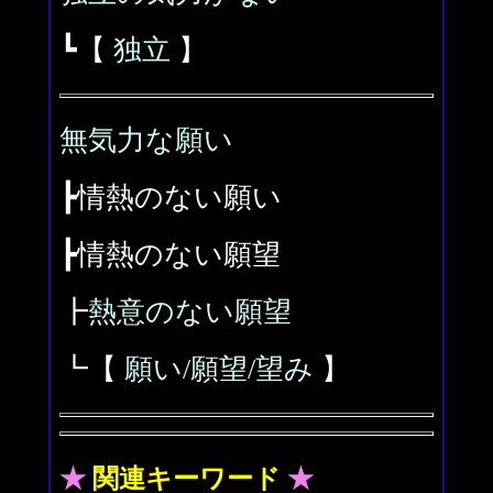
┗【
独立
】
無気力な願い
┣情熱のない願い
┣情熱のない願望
┣
熱意のない願望
┗【
願い/願望/望み
】
★
関連キーワード
★