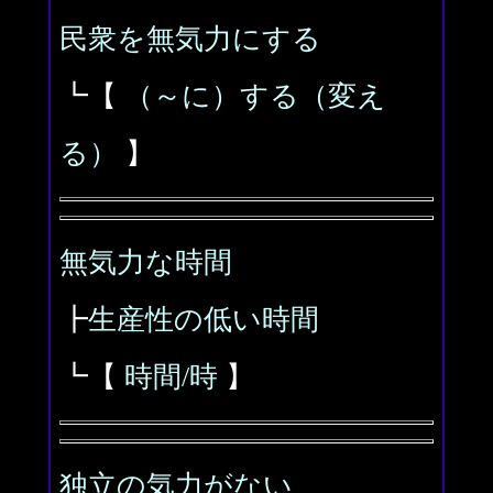
民衆を無気力にする
┗【
（～に）する（変え
る）
】
無気力な時間
┣
生産性の低い時間
┗【
時間/時
】
独立の気力がない