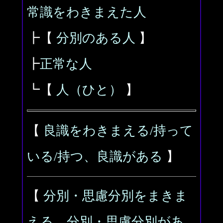
常識をわきまえた人
┣【
分別のある人
】
┣
正常な人
┗【
人（ひと）
】
【
良識をわきまえる/持って
いる/持つ、良識がある
】
【
分別・思慮分別をまきま
える、分別・思慮分別があ