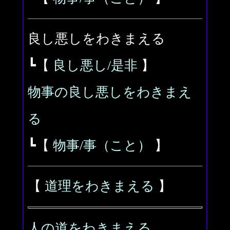
良し悪しをわきまえる
┗【
良し悪し/是非
】
物事の良し悪しをわきまえ
る
┗【
物事/事（こと）
】
【
道理をわきまえる
】
人の道をわきまえる