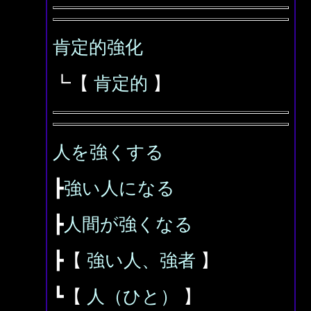
肯定的強化
┗【
肯定的
】
人を強くする
┣
強い人になる
┣
人間が強くなる
┣【
強い人、強者
】
┗【
人（ひと）
】