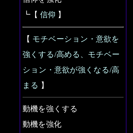
┗【
信仰
】
【
モチベーション・意欲を
強くする/高める、モチベー
ション・意欲が強くなる/高
まる
】
動機を強くする
動機を強化