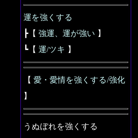
運を強くする
┣【
強運、運が強い
】
┗【
運/ツキ
】
【
愛・愛情を強くする/強化
】
うぬぼれを強くする