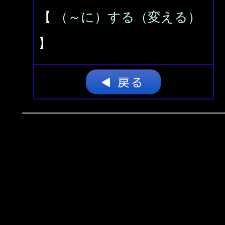
【
（～に）する（変える）
】