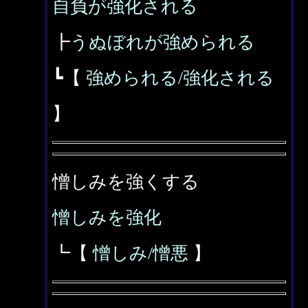
自負が強化される
┣
うぬぼれが強められる
┗【
強められる/強化される
】
憎しみを強くする
憎しみを強化
┗【
憎しみ/憎悪
】