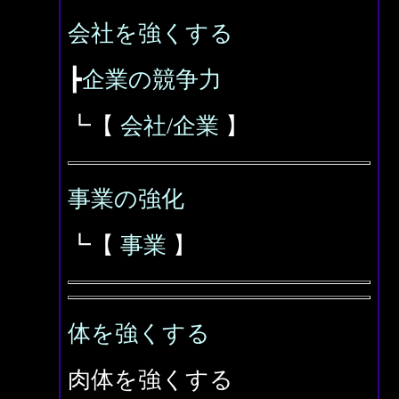
会社を強くする
┣
企業の競争力
┗【
会社/企業
】
事業の強化
┗【
事業
】
体を強くする
肉体を強くする