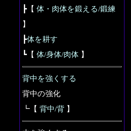
┣【
体・肉体を鍛える/鍛練
】
┣
体を耕す
┗【
体/身体/肉体
】
背中を強くする
背中の強化
┗【
背中/背
】