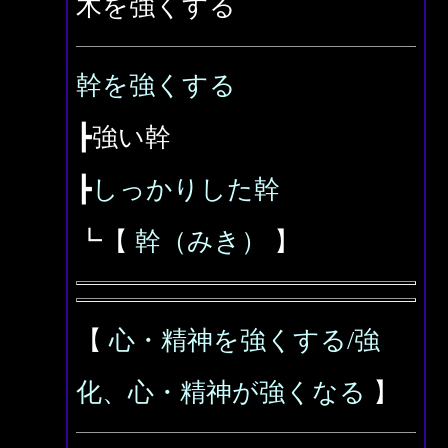
木を強くする
幹を強くする
┣強い幹
┣
しっかりした幹
┗【
幹（みき）
】
【
心・精神を強くする/強
化、心・精神が強くなる
】