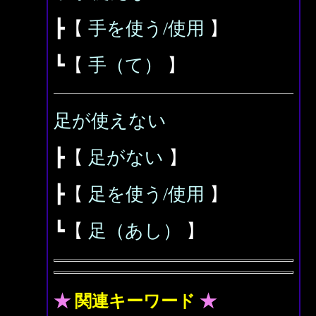
┣【
手を使う/使用
】
┗【
手（て）
】
足が使えない
┣【
足がない
】
┣【
足を使う/使用
】
┗【
足（あし）
】
★
関連キーワード
★