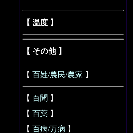
【 温度 】
【 その他 】
【
百姓/農民/農家
】
【
百聞
】
【
百薬
】
【
百病/万病
】