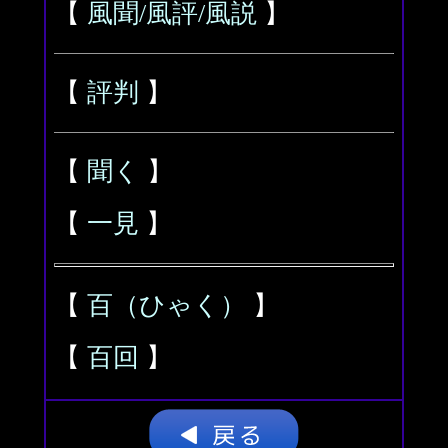
【
風聞/風評/風説
】
【
評判
】
【
聞く
】
【
一見
】
【
百（ひゃく）
】
【
百回
】