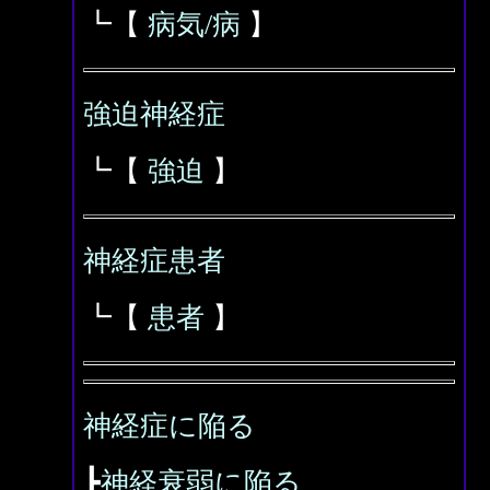
┗【
病気/病
】
強迫神経症
┗【
強迫
】
神経症患者
┗【
患者
】
神経症に陥る
┣
神経衰弱に陥る