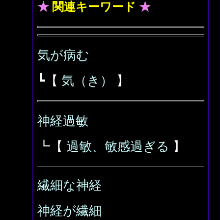
★
関連キーワード
★
気が病む
┗【
気（き）
】
神経過敏
┗【
過敏、敏感過ぎる
】
繊細な神経
神経が繊細