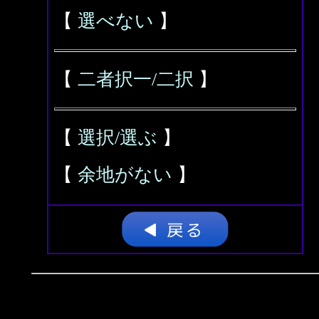
【
選べない
】
【
二者択一/二択
】
【
選択/選ぶ
】
【
余地がない
】