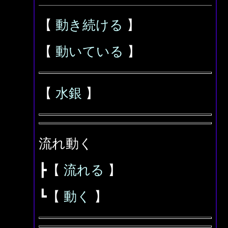
【
動き続ける
】
【
動いている
】
【
水銀
】
流れ動く
┣【
流れる
】
┗【
動く
】