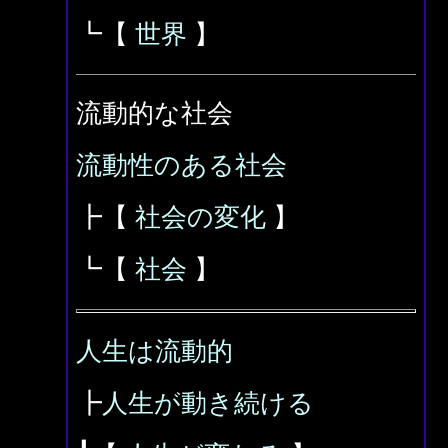
┗【
世界
】
流動的な社会
流動性のある社会
┣【
社会の変化
】
┗【
社会
】
人生は流動的
┣
人生が動き続ける