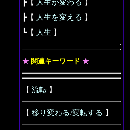
┣【
人生が変わる
】
┣【
人生を変える
】
┗【
人生
】
★
関連キーワード
★
【
流転
】
【
移り変わる/変転する
】