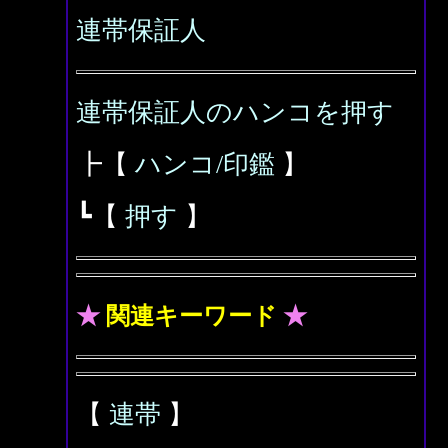
連帯保証人
連帯保証人のハンコを押す
┣【
ハンコ/印鑑
】
┗【
押す
】
★
関連キーワード
★
【
連帯
】