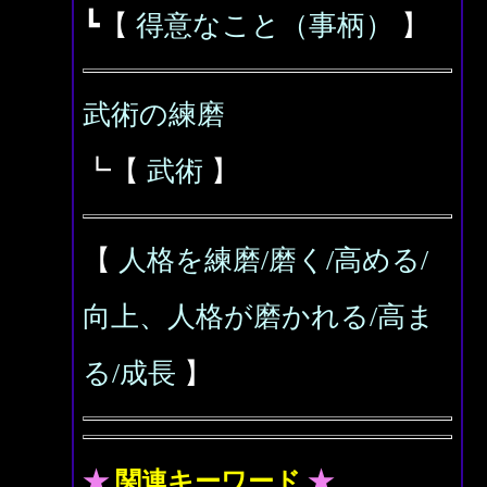
┗【
得意なこと（事柄）
】
武術の練磨
┗【
武術
】
【
人格を練磨/磨く/高める/
向上、人格が磨かれる/高ま
る/成長
】
★
関連キーワード
★