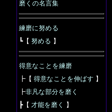
磨くの名言集
練磨に努める
┗【
努める
】
得意なことを練磨
┣【
得意なことを伸ばす
】
┣
非凡な部分を磨く
┣【
才能を磨く
】