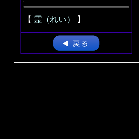
【
霊（れい）
】