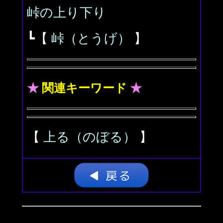
峠の上り下り
┗【
峠（とうげ）
】
★
関連キーワード
★
【
上る（のぼる）
】