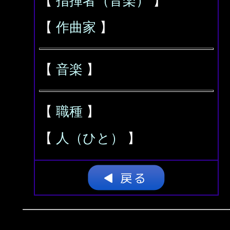
【
指揮者（音楽）
】
【
作曲家
】
【
音楽
】
【
職種
】
【
人（ひと）
】