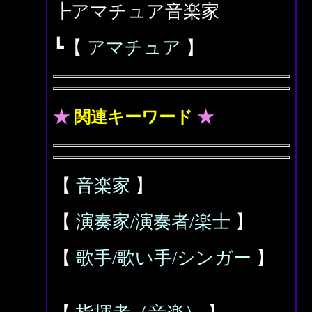
┣アマチュア音楽家
┗【
アマチュア
】
★
関連キーワード
★
【
音楽家
】
【
演奏家/演奏者/楽士
】
【
歌手/歌い手/シンガー
】