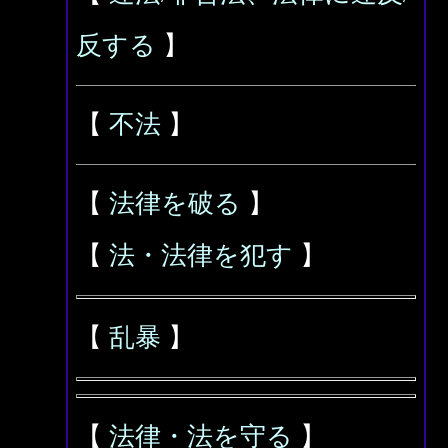
反する
】
【
不法
】
【
法律を破る
】
【
法・法律を犯す
】
【
乱暴
】
【
法律・法を守る
】