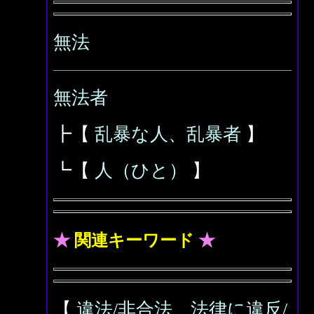
無法
無法者
┣【
乱暴な人、乱暴者
】
┗【
人（ひと）
】
★
関連キーワード
★
【
違法/非合法、法律に違反/