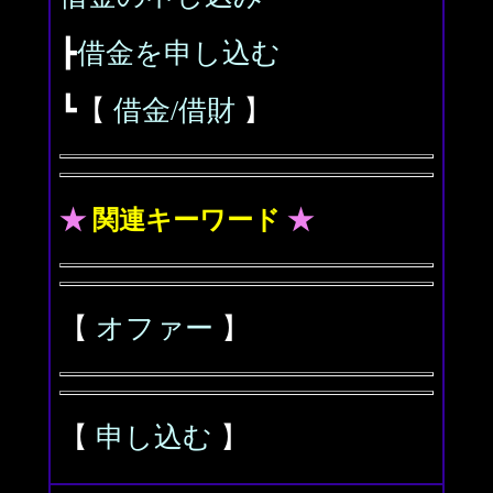
┣
借金を申し込む
┗【
借金/借財
】
★
関連キーワード
★
【
オファー
】
【
申し込む
】