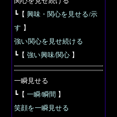
関心を見せ続ける
┗【
興味・関心を見せる/示
す
】
強い関心を見せ続ける
┗【
強い興味/関心
】
一瞬見せる
┗【
一瞬/瞬間
】
笑顔を一瞬見せる