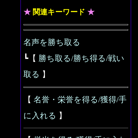
★
関連キーワード
★
名声を勝ち取る
┗【
勝ち取る/勝ち得る/戦い
取る
】
【
名誉・栄誉を得る/獲得/手
に入れる
】