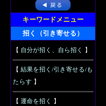
キーワードメニュー
招く（引き寄せる）
【
自分が招く、自ら招く
】
【
結果を招く/引き寄せる/も
たらす
】
【
運命を招く
】