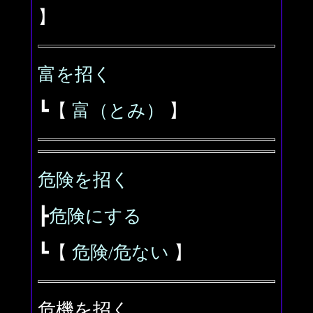
】
富を招く
┗【
富（とみ）
】
危険を招く
┣
危険にする
┗【
危険/危ない
】
危機を招く