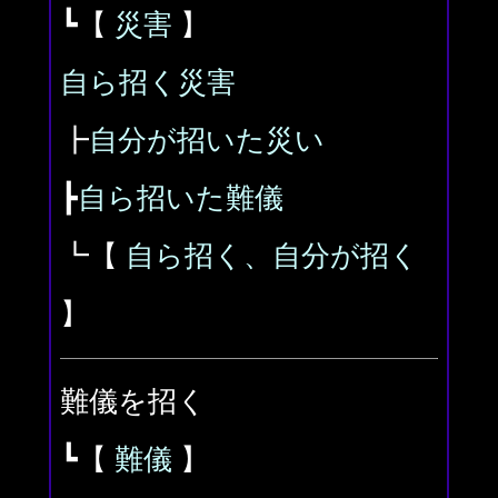
┗【
災害
】
自ら招く災害
┣
自分が招いた災い
┣
自ら招いた難儀
┗【
自ら招く、自分が招く
】
難儀を招く
┗【
難儀
】