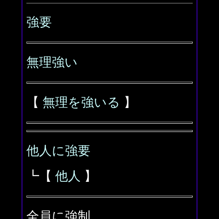
強要
無理強い
【
無理を強いる
】
他人に強要
┗【
他人
】
全員に強制