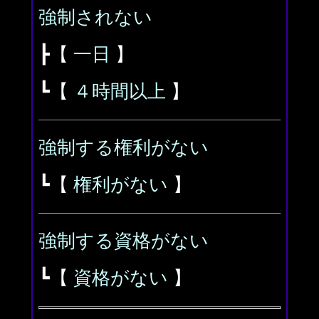
強制されない
┣【
一日
】
┗【
４時間以上
】
強制する権利がない
┗【
権利がない
】
強制する資格がない
┗【
資格がない
】