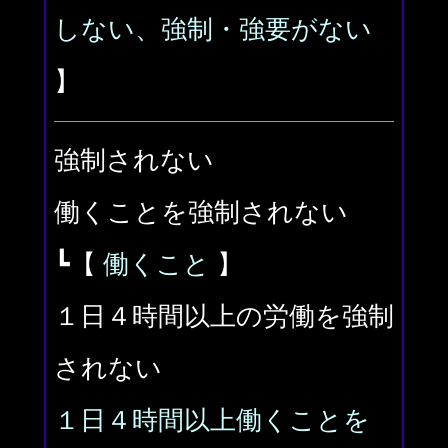
しない、強制・強要がない
】
強制されない
働くことを強制されない
┗【
働くこと
】
１日４時間以上の労働を強制
されない
１日４時間以上働くことを