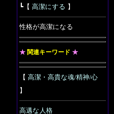
┗【
高潔にする
】
性格が高潔になる
★
関連キーワード
★
【
高潔・高貴な魂/精神/心
】
高邁な人格