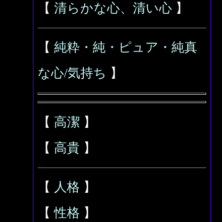
【
清らかな心、清い心
】
【
純粋・純・ピュア・純真
な心/気持ち
】
【
高潔
】
【
高貴
】
【
人格
】
【
性格
】