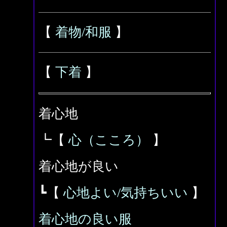
【
着物/和服
】
【
下着
】
着心地
┗【
心（こころ）
】
着心地が良い
┗【
心地よい/気持ちいい
】
着心地の良い服