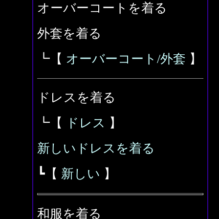
オーバーコートを着る
外套を着る
┗【
オーバーコート/外套
】
ドレスを着る
┗【
ドレス
】
新しいドレスを着る
┗【
新しい
】
和服を着る