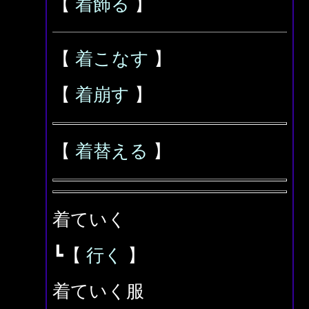
【
着飾る
】
【
着こなす
】
【
着崩す
】
【
着替える
】
着ていく
┗【
行く
】
着ていく服