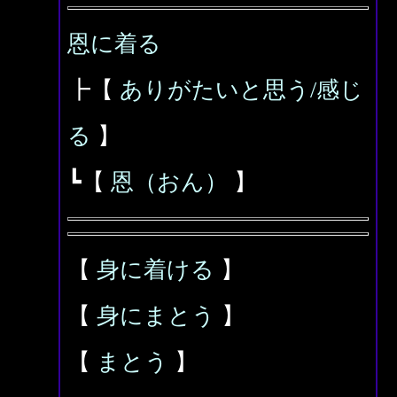
恩に着る
┣【
ありがたいと思う/感じ
る
】
┗【
恩（おん）
】
【
身に着ける
】
【
身にまとう
】
【
まとう
】