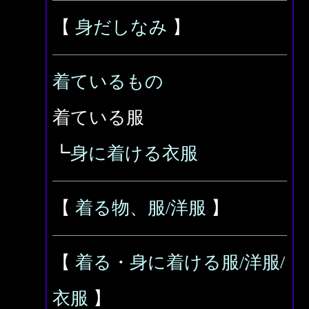
【
身だしなみ
】
着ているもの
着ている服
┗
身に着ける衣服
【
着る物、服/洋服
】
【
着る・身に着ける服/洋服/
衣服
】