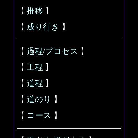
【
推移
】
【
成り行き
】
【
過程/プロセス
】
【
工程
】
【
道程
】
【
道のり
】
【
コース
】