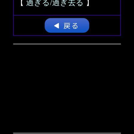
【
過ぎる/過ぎ去る
】