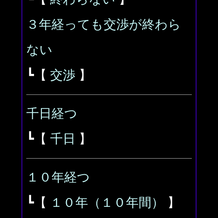
３年経っても交渉が終わら
ない
┗【
交渉
】
千日経つ
┗【
千日
】
１０年経つ
┗【
１０年（１０年間）
】