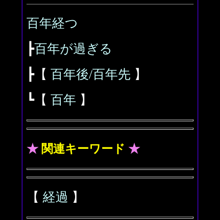
百年経つ
┣
百年が過ぎる
┣【
百年後/百年先
】
┗【
百年
】
★
関連キーワード
★
【
経過
】