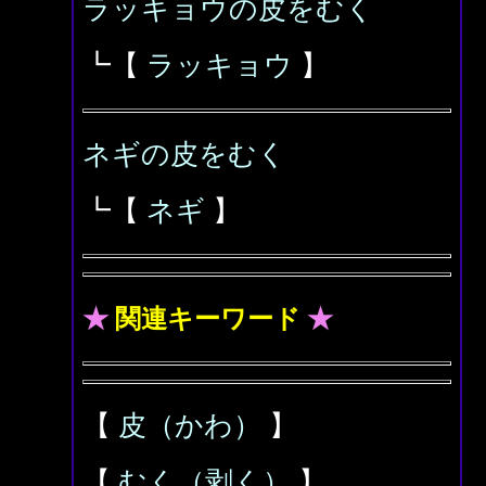
ラッキョウの皮をむく
┗【
ラッキョウ
】
ネギの皮をむく
┗【
ネギ
】
★
関連キーワード
★
【
皮（かわ）
】
【
むく（剥く）
】