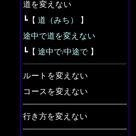
道を変えない
┗【
道（みち）
】
途中で道を変えない
┗【
途中で/中途で
】
ルートを変えない
コースを変えない
行き方を変えない