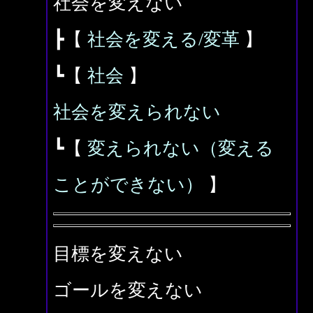
社会を変えない
┣【
社会を変える/変革
】
┗【
社会
】
社会を変えられない
┗【
変えられない（変える
ことができない）
】
目標を変えない
ゴールを変えない