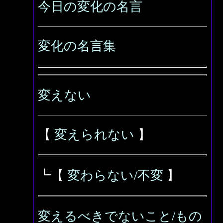
今日の変化の名言
変化の名言集
変えない
【
変えられない
】
┗【
変わらない/不変
】
変えるべきでないこと/もの