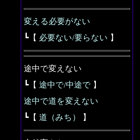
変える必要がない
┗【
必要ない/要らない
】
途中で変えない
┗【
途中で/中途で
】
途中で道を変えない
┗【
道（みち）
】