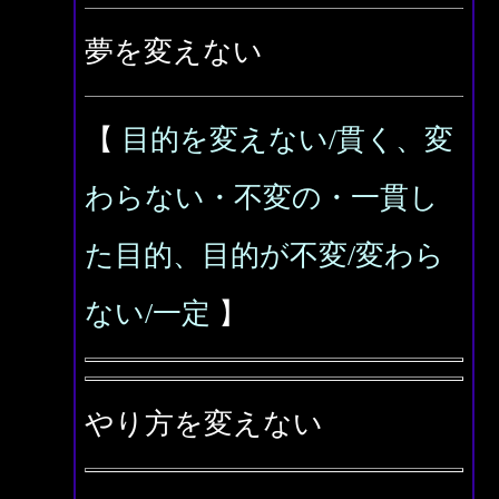
夢を変えない
【
目的を変えない/貫く、変
わらない・不変の・一貫し
た目的、目的が不変/変わら
ない/一定
】
やり方を変えない