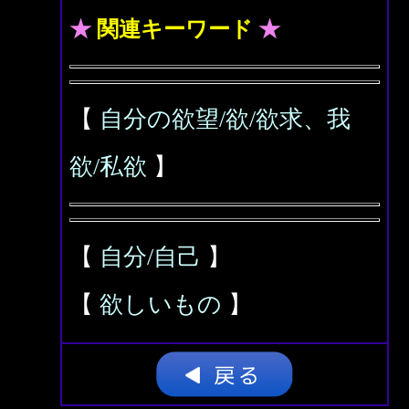
★
関連キーワード
★
【
自分の欲望/欲/欲求、我
欲/私欲
】
【
自分/自己
】
【
欲しいもの
】