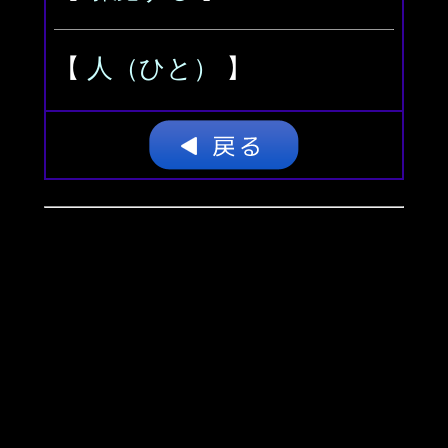
【
人（ひと）
】