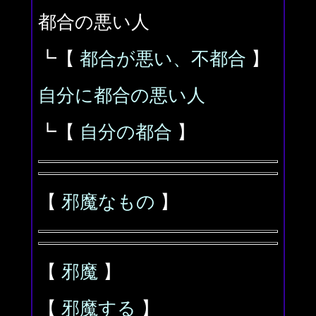
都合の悪い人
┗【
都合が悪い、不都合
】
自分に都合の悪い人
┗【
自分の都合
】
【
邪魔なもの
】
【
邪魔
】
【
邪魔する
】