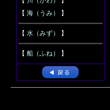
【
川（かわ）
】
【
海（うみ）
】
【
水（みず）
】
【
船（ふね）
】