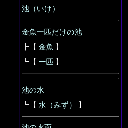
池（いけ）
金魚一匹だけの池
┣【
金魚
】
┗【
一匹
】
池の水
┗【
水（みず）
】
池の水面