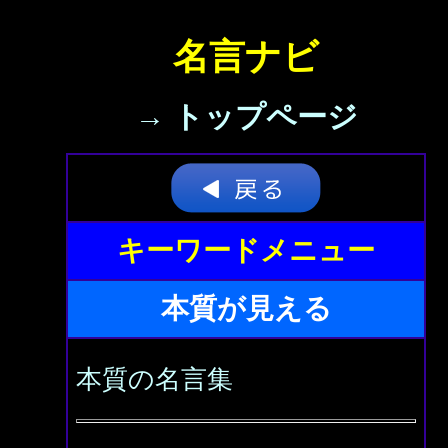
名言ナビ
→ トップページ
キーワードメニュー
本質が見える
本質の名言集