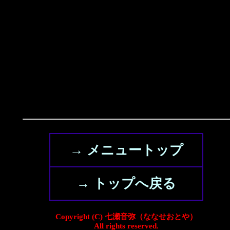
→ メニュートップ
→ トップへ戻る
Copyright (C) 七瀬音弥（ななせおとや）
All rights reserved.