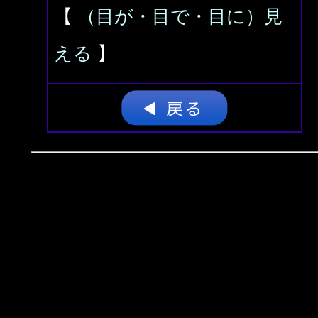
【
（目が・目で・目に）見
える
】