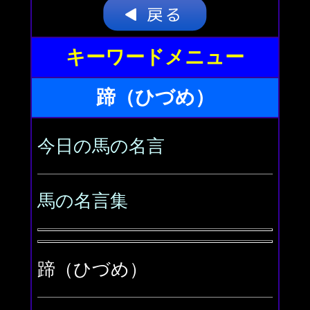
キーワードメニュー
蹄（ひづめ）
今日の馬の名言
馬の名言集
蹄（ひづめ）