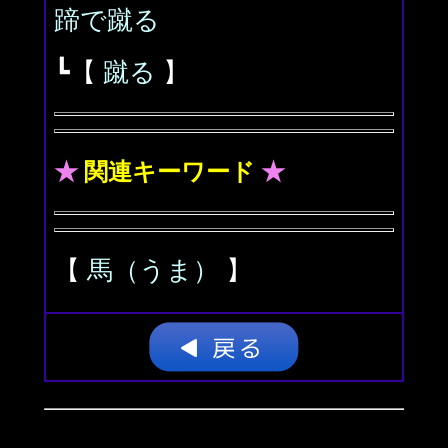
蹄で蹴る
┗【
蹴る
】
★
関連キーワード
★
【
馬（うま）
】