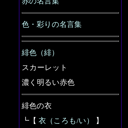
赤の名言集
色・彩りの名言集
緋色（緋）
スカーレット
濃く明るい赤色
緋色の衣
┗【
衣（ころも/い）
】