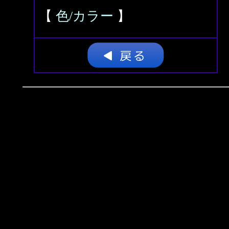
【
色/カラー
】