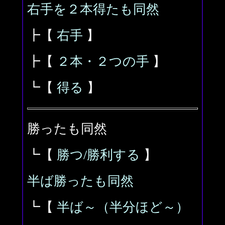
右手を２本得たも同然
┣【
右手
】
┣【
２本・２つの手
】
┗【
得る
】
勝ったも同然
┗【
勝つ/勝利する
】
半ば勝ったも同然
┗【
半ば～（半分ほど～）