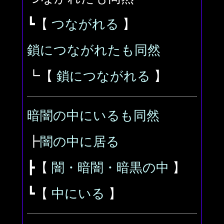
┗【
つながれる
】
鎖につながれたも同然
┗【
鎖につながれる
】
暗闇の中にいるも同然
┣
闇の中に居る
┣【
闇・暗闇・暗黒の中
】
┗【
中にいる
】