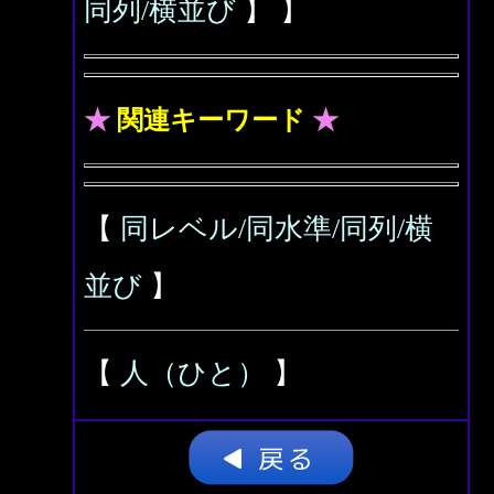
同列/横並び
】 】
★
関連キーワード
★
【
同レベル/同水準/同列/横
並び
】
【
人（ひと）
】