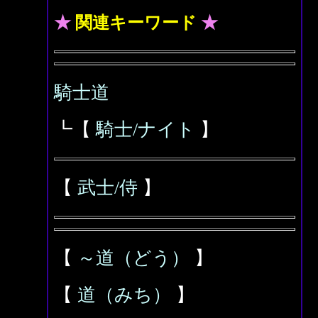
★
関連キーワード
★
騎士道
┗【
騎士/ナイト
】
【
武士/侍
】
【
～道（どう）
】
【
道（みち）
】