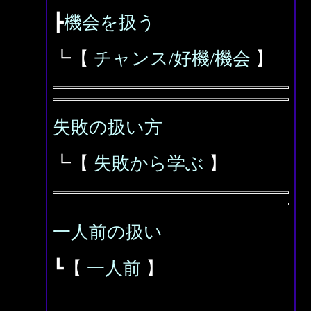
┣
機会を扱う
┗【
チャンス/好機/機会
】
失敗の扱い方
┗【
失敗から学ぶ
】
一人前の扱い
┗【
一人前
】