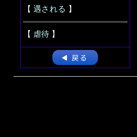
【
遇される
】
【
虐待
】