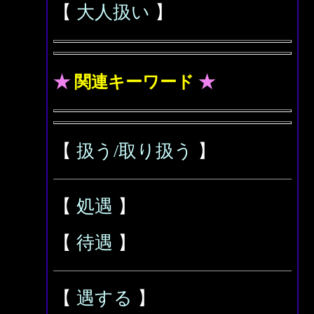
【
大人扱い
】
★
関連キーワード
★
【
扱う/取り扱う
】
【
処遇
】
【
待遇
】
【
遇する
】