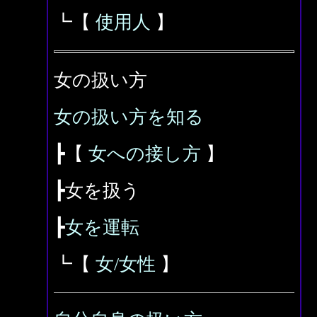
┗【
使用人
】
女の扱い方
女の扱い方を知る
┣【
女への接し方
】
┣女を扱う
┣
女を運転
┗【
女/女性
】