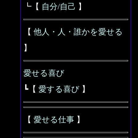
┗【
自分/自己
】
【
他人・人・誰かを愛せる
】
愛せる喜び
┗【
愛する喜び
】
【
愛せる仕事
】