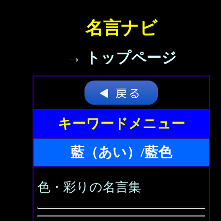
名言ナビ
→ トップページ
キーワードメニュー
藍（あい）/藍色
色・彩りの名言集