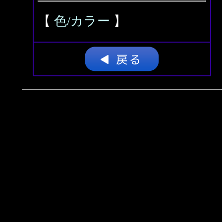
【
色/カラー
】