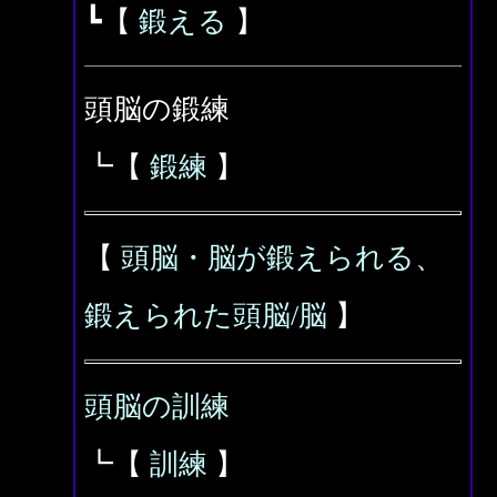
┗【
鍛える
】
頭脳の鍛練
┗【
鍛練
】
【
頭脳・脳が鍛えられる、
鍛えられた頭脳/脳
】
頭脳の訓練
┗【
訓練
】