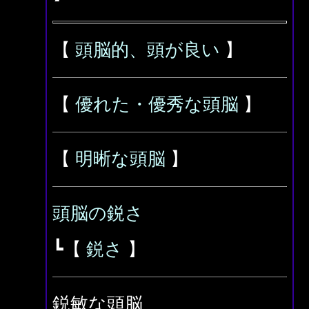
【
頭脳的、頭が良い
】
【
優れた・優秀な頭脳
】
【
明晰な頭脳
】
頭脳の鋭さ
┗【
鋭さ
】
鋭敏な頭脳