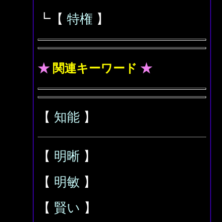
┗【
特権
】
★
関連キーワード
★
【
知能
】
【
明晰
】
【
明敏
】
【
賢い
】