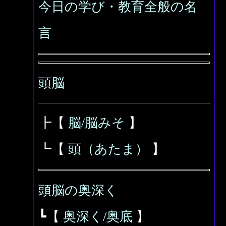
今日の学び・教育全般の名
言
頭脳
┣【
脳/脳みそ
】
┗【
頭（あたま）
】
頭脳の奥深く
┗【
奥深く/奥底
】