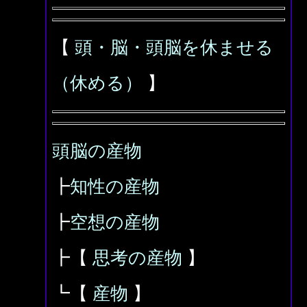
【
頭・脳・頭脳を休ませる
（休める）
】
頭脳の産物
┣
知性の産物
┣
空想の産物
┣【
思考の産物
】
┗【
産物
】