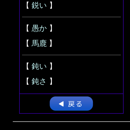
【
鋭い
】
【
愚か
】
【
馬鹿
】
【
鈍い
】
【
鈍さ
】