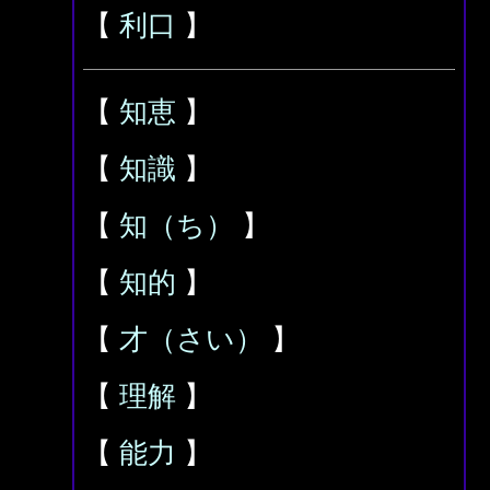
【
利口
】
【
知恵
】
【
知識
】
【
知（ち）
】
【
知的
】
【
才（さい）
】
【
理解
】
【
能力
】