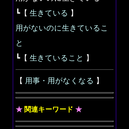
┗【
生きている
】
用がないのに生きているこ
と
┗【
生きていること
】
【
用事・用がなくなる
】
★
関連キーワード
★