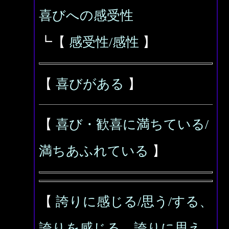
喜びへの感受性
┗【
感受性/感性
】
【
喜びがある
】
【
喜び・歓喜に満ちている/
満ちあふれている
】
【
誇りに感じる/思う/する、
誇りを感じる、誇りに思え