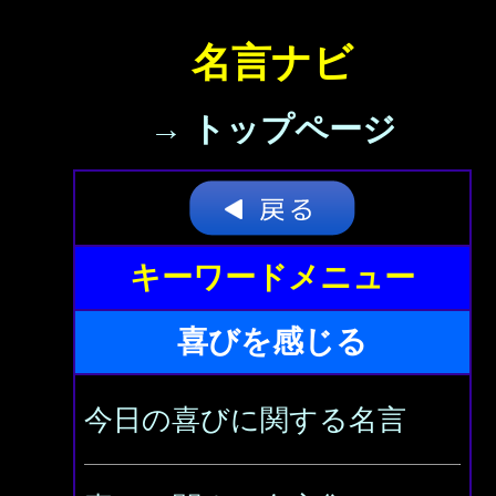
名言ナビ
→ トップページ
キーワードメニュー
喜びを感じる
今日の喜びに関する名言