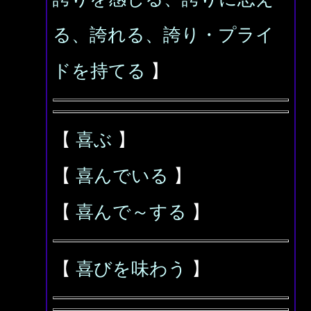
る、誇れる、誇り・プライ
ドを持てる
】
【
喜ぶ
】
【
喜んでいる
】
【
喜んで～する
】
【
喜びを味わう
】