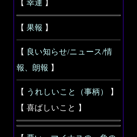
【
幸運
】
【
果報
】
【
良い知らせ/ニュース/情
報、朗報
】
【
うれしいこと（事柄）
】
【 喜ばしいこと 】