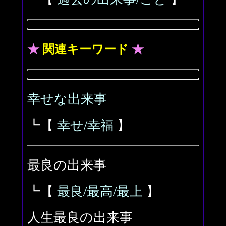
★
関連キーワード
★
幸せな出来事
┗【
幸せ/幸福
】
最良の出来事
┗【
最良/最高/最上
】
人生最良の出来事