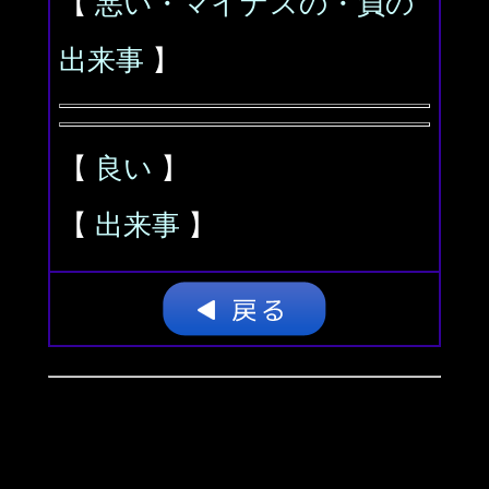
【
悪い・マイナスの・負の
出来事
】
【
良い
】
【
出来事
】