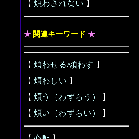
【
煩わされない
】
★
関連キーワード
★
【
煩わせる/煩わす
】
【
煩わしい
】
【
煩う（わずらう）
】
【
煩い（わずらい）
】
【
心配
】