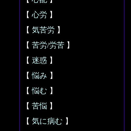
【
心労
】
【
気苦労
】
【
苦労/労苦
】
【
迷惑
】
【
悩み
】
【
悩む
】
【
苦悩
】
【
気に病む
】