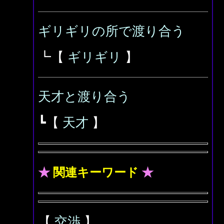
ギリギリの所で渡り合う
┗【
ギリギリ
】
天才と渡り合う
┗【
天才
】
★
関連キーワード
★
【
交渉
】