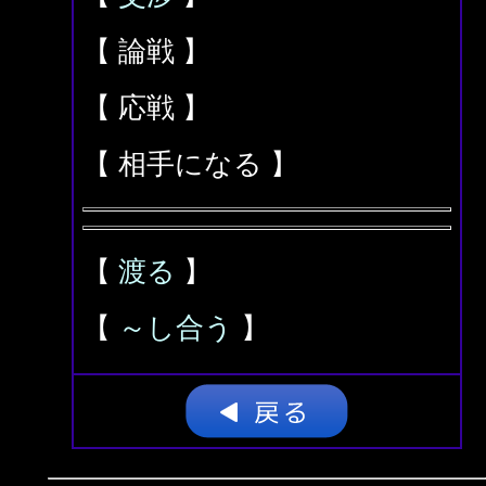
【 論戦 】
【 応戦 】
【 相手になる 】
【
渡る
】
【
～し合う
】