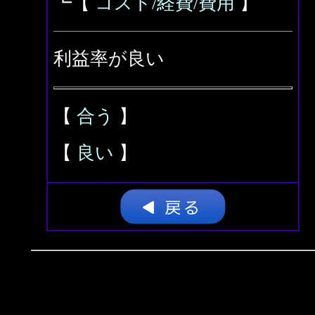
┗【
コスト/経費/費用
】
利益率が良い
【
合う
】
【
良い
】